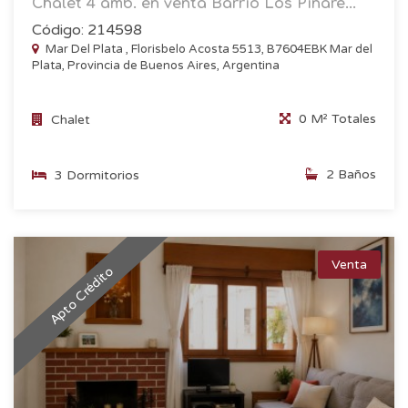
Chalet 4 amb. en venta Barrio Los Pinare...
Código: 214598
Mar Del Plata , Florisbelo Acosta 5513, B7604EBK Mar del
Plata, Provincia de Buenos Aires, Argentina
0 M² Totales
Chalet
2 Baños
3 Dormitorios
Venta
Apto Crédito