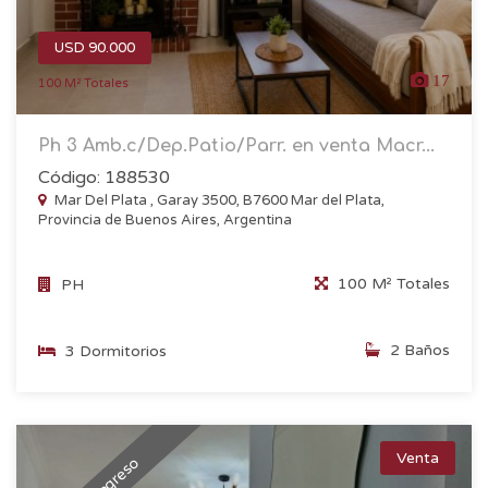
USD 90.000
17
100 M² Totales
Ph 3 Amb.c/Dep.Patio/Parr. en venta Macr...
Código: 188530
Mar Del Plata , Garay 3500, B7600 Mar del Plata,
Provincia de Buenos Aires, Argentina
100 M² Totales
PH
2 Baños
3 Dormitorios
Venta