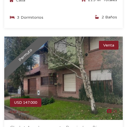
Casa
2 Baños
3 Dormitorios
Venta
Permuto
USD 147.000
28
0 M² Totales