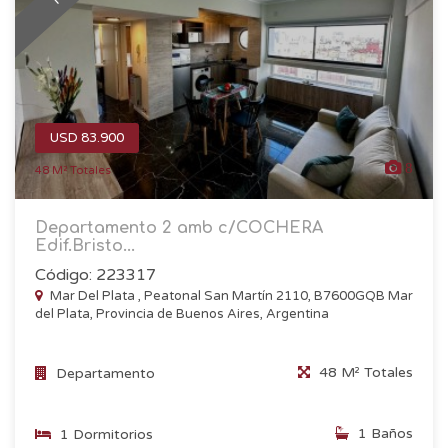
USD 83.900
8
48 M² Totales
Departamento 2 amb c/COCHERA
Edif.Bristo...
Código: 223317
Mar Del Plata , Peatonal San Martín 2110, B7600GQB Mar
del Plata, Provincia de Buenos Aires, Argentina
48 M² Totales
Departamento
1 Baños
1 Dormitorios