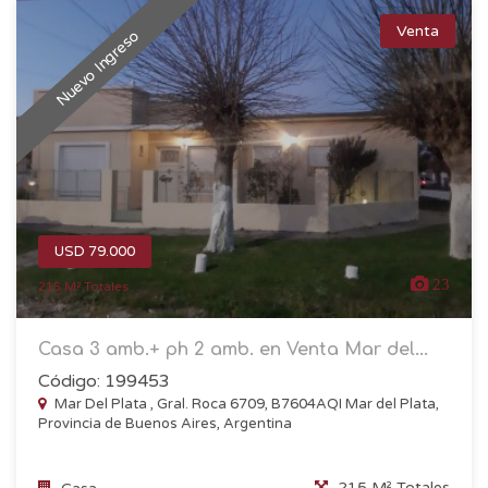
Venta
Nuevo Ingreso
USD 79.000
23
215 M² Totales
Casa 3 amb.+ ph 2 amb. en Venta Mar del...
Código: 199453
Mar Del Plata , Gral. Roca 6709, B7604AQI Mar del Plata,
Provincia de Buenos Aires, Argentina
215 M² Totales