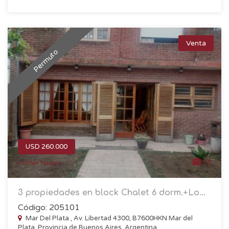
Venta
Permuto
USD 260.000
38
270 M² Totales
3 propiedades en block Chalet 6 dorm.+Lo...
Código: 205101
Mar Del Plata , Av. Libertad 4300, B7600HKN Mar del
Plata, Provincia de Buenos Aires, Argentina