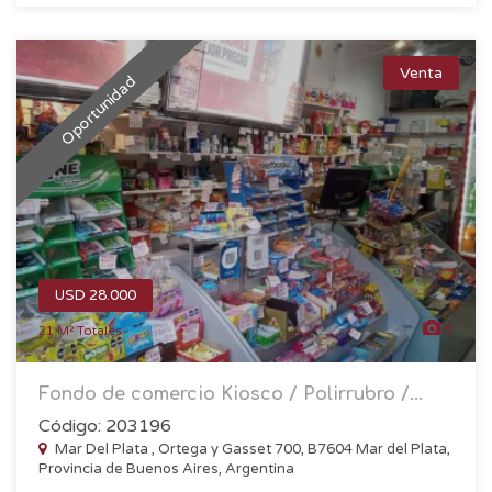
Venta
Oportunidad
USD 28.000
6
21 M² Totales
Fondo de comercio Kiosco / Polirrubro /...
Código: 203196
Mar Del Plata , Ortega y Gasset 700, B7604 Mar del Plata,
Provincia de Buenos Aires, Argentina