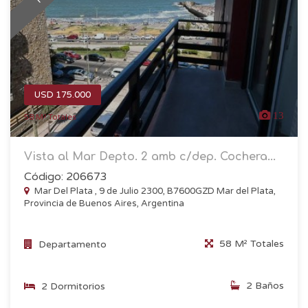
USD 175.000
13
58 M² Totales
Vista al Mar Depto. 2 amb c/dep. Cochera...
Código: 206673
Mar Del Plata , 9 de Julio 2300, B7600GZD Mar del Plata,
Provincia de Buenos Aires, Argentina
58 M² Totales
Departamento
2 Baños
2 Dormitorios