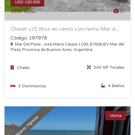
USD 100.000
21
300 M² Totales
Chalet c/2 dtos en venta con renta Mar d...
Código: 197978
Mar Del Plata , José María Calaza 1100, B7606JEV Mar del
Plata, Provincia de Buenos Aires, Argentina
300 M² Totales
Chalet
4 Baños
3 Dormitorios
Venta
Nuevo Ingreso