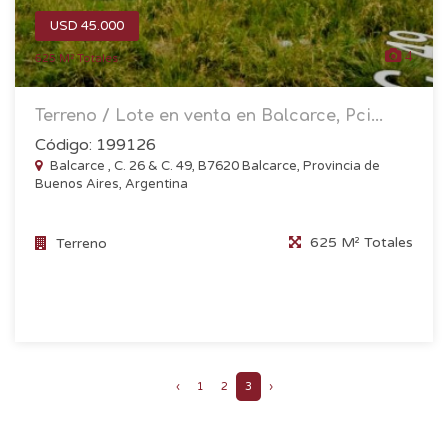
USD 45.000
4
625 M² Totales
Terreno / Lote en venta en Balcarce, Pci...
Código: 199126
Balcarce , C. 26 & C. 49, B7620 Balcarce, Provincia de
Buenos Aires, Argentina
625 M² Totales
Terreno
‹
1
2
3
›