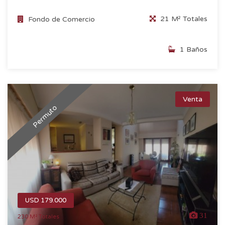
21 M² Totales
Fondo de Comercio
1 Baños
Venta
Permuto
USD 179.000
31
230 M² Totales