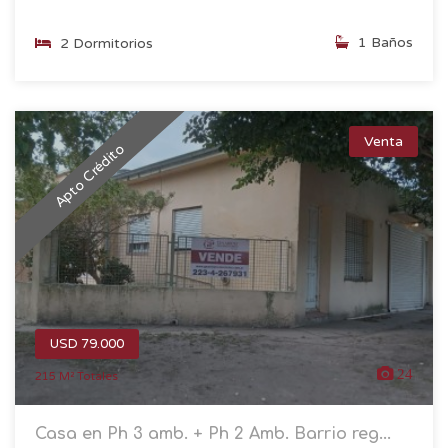
1 Baños
2 Dormitorios
Venta
Apto Crédito
USD 79.000
24
215 M² Totales
Casa en Ph 3 amb. + Ph 2 Amb. Barrio reg...