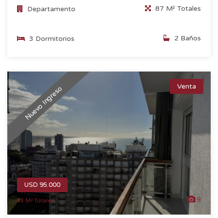
87 M² Totales
Departamento
2 Baños
3 Dormitorios
Venta
Nuevo Ingreso
USD 95.000
9
44 M² Totales