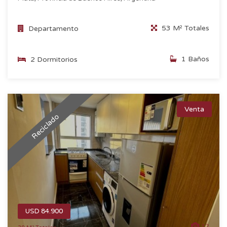
53 M² Totales
Departamento
1 Baños
2 Dormitorios
Venta
Reciclado
USD 84.900
12