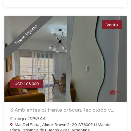
Venta
Nuevo Ingreso
USD 108.000
28
53 M² Totales
3 Ambientes al frente c/bcon.Reciclado y...
Código: 225344
Mar Del Plata , Almte. Brown 2420, B7600FUJ Mar del
Plata, Provincia de Buenos Aires, Argentina