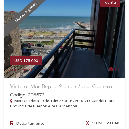
Venta
Nuevo Ingreso
USD 175.000
13
58 M² Totales
Vista al Mar Depto. 2 amb c/dep. Cochera...
Código: 206673
Mar Del Plata , 9 de Julio 2300, B7600GZD Mar del Plata,
Provincia de Buenos Aires, Argentina
58 M² Totales
Departamento