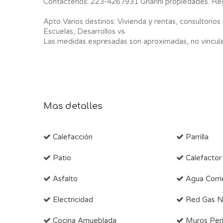
Contactenos: 223-4267931 Gnarini propiedades. Re
Apto Varios destinos: Vivienda y rentas, consultorios
Escuelas, Desarrollos vs
Las medidas expresadas son aproximadas, no vinculante
Mas detalles
Calefacción
Parrilla
Patio
Calefactor
Asfalto
Agua Corri
Electricidad
Red Gas Na
Cocina Amueblada
Muros Peri