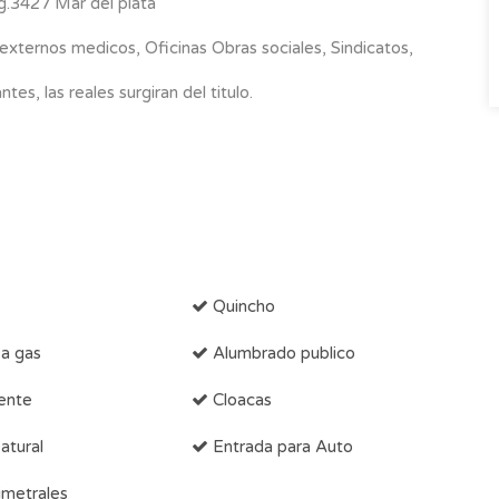
g.3427 Mar del plata
 externos medicos, Oficinas Obras sociales, Sindicatos,
s, las reales surgiran del titulo.
Quincho
 a gas
Alumbrado publico
ente
Cloacas
tural
Entrada para Auto
metrales