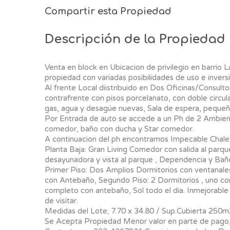
Compartir esta Propiedad
Descripción de la Propiedad
Venta en block en Ubicacion de privilegio en barrio 
propiedad con variadas posibilidades de uso e inversi
Al frente Local diistribuido en Dos Oficinas/Consulto
contrafrente con pisos porcelanato, con doble circula
gas, agua y desagüe nuevas, Sala de espera, pequeño
Por Entrada de auto se accede a un Ph de 2 Ambient
comedor, baño con ducha y Star comedor.
A continuacion del ph encontramos Impecable Chalet
Planta Baja: Gran Living Comedor con salida al parqu
desayunadora y vista al parque , Dependencia y Baño 
Primer Piso: Dos Amplios Dormitorios con ventanale
con Antebaño, Segundo Piso: 2 Dormitorios , uno con
completo con antebaño, Sol todo el dia. Inmejorable
de visitar.
Medidas del Lote; 7.70 x 34.80 / Sup.Cubierta 250m
Se Acepta Propiedad Menor valor en parte de pago, 