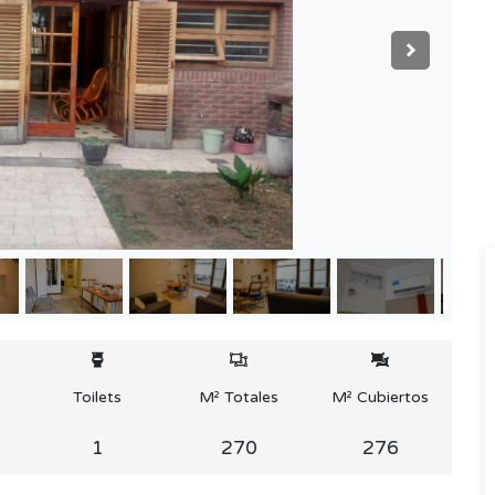
Toilets
M² Totales
M² Cubiertos
1
270
276