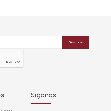
Suscribir
os
Síganos
s Aires