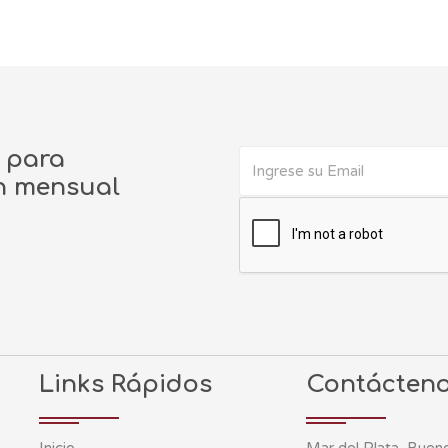
o para
ín mensual
Links Rápidos
Contácten
Inicio
Mar del Plata, Bueno