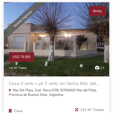
Venta
Nuevo Ingreso
USD 79.000
23
215 M² Totales
Casa 3 amb.+ ph 2 amb. en Venta Mar del...
Mar Del Plata, Gral. Roca 6709, B7604AQI Mar del Plata,
Provincia de Buenos Aires, Argentina
215 M² Totales
Casa