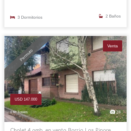
2 Baños
3 Dormitorios
Venta
Permuto
USD 147.000
28
0 M² Totales
Chalet 4 amb. en venta Barrio Los Pinare...